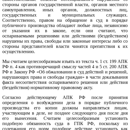
стороны органов государственной власти, органов местного
самоуправления, иных органов, должностных лиц,
государственных и муниципальных служащих.
Соответственно, правом на обращение в суд в порядке
публичного производства обладают любые лица, независимо
от указания их в законе, если они считают, что
оспариваемыми решениями или действиями (бездействием)
нарушены их права, свободы или законные интересы либо со
стороны представителей власти чинятся препятствия к их
осуществлению.
Мы считаем целесообразным изъять из текста ч. 1 ст. 199 АПК
РФ п. 4 как противоречащий смыслу частей 4 и 5 ст. 200 АПК
РФ и Закону РФ «Об обжаловании в суд действий и решений,
нарушающих права и свободы граждан» в части доказывания
факта несоответствия оспариваемого решения или действия
(бездействия) нормативному правовому акту.
Согласно действующему АПК РФ после принятия
определения о возбуждении дела в порядке публичного
производства его копии должны направляться лицам,
участвующим в деле, не позднее следующего дня после дня
его вынесения. Считаем целесообразным установить
подобную обязанность суда в ГПК РФ, поскольку из
содержания его норм подобное действие установить как