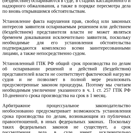
(бездействие) оспариваются в суде, в стадиях кассационного и
надзорного обжалования, а также в порядке пересмотра дела
по вновь открывшимся обстоятельствам.
Установление факта нарушения прав, свобод или законных
интересов заявителя оспариваемым решением или действием
(бездействием) представителя власти не может являться
бременем доказывания исключительно заявителя, поскольку
необходимые для его установления обстоятельства
подтверждаются комплексно всеми заинтересованными
лицами, а также непосредственно судом.
Установленный ГПК РФ общий срок производства по делам
об оспаривании решений и действий (бездействия)
представителей власти не соответствует фактической нагрузке
судов и не позволяет в полной мере реализовать
предусмотренные законом процедуры. Поэтому мы считаем
необходимым увеличение указанного в ч. 1 ст. 257 ГПК РФ
10-дневного срока производства на срок в 1 месяц.
Арбитражное процессуальное законодательство
необоснованно предусматривает возможность установления
срока производства по делам, возникающим из публичных
правоотношений, в иных федеральных законах. Поскольку
таких федеральных законов не существует, а срок
рассмотрения дела в суде имеет исключительно