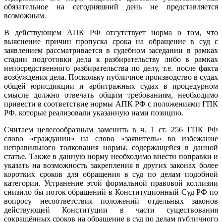
обязательное на сегодняшний день не представляется
возможным.
В действующем АПК РФ отсутствует норма о том, что
выяснение причин пропуска срока на обращение в суд с
заявлением рассматривается в судебном заседании в рамках
стадии подготовки дела к разбирательству либо в рамках
непосредственного разбирательства по делу, т.е. после факта
возбуждения дела. Поскольку публичное производство в судах
общей юрисдикции и арбитражных судах в процедурном
смысле должно отвечать общим требованиям, необходимо
привести в соответствие нормы АПК РФ с положениями ГПК
РФ, которые реализовали указанную нами позицию.
Считаем целесообразным заменить в ч. 1 ст. 256 ГПК РФ
слово «гражданин» на слово «заявитель» во избежание
неправильного толкования нормы, содержащейся в данной
статье. Также в данную норму необходимо внести поправки и
указать на возможность закрепления в других законах более
коротких сроков для обращения в суд по делам подобной
категории. Устранение этой формальной правовой коллизии
снизило бы поток обращений в Конституционный Суд РФ по
вопросу несоответствия положений отдельных законов
действующей Конституции в части существования
сокращённых сроков на обращение в суд по делам публичного