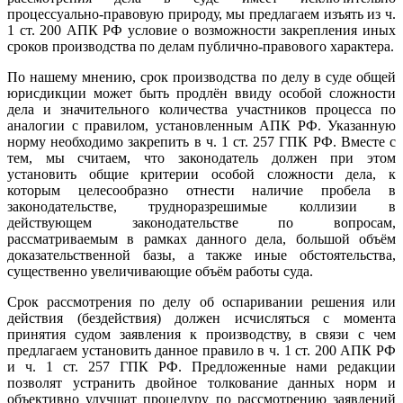
процессуально-правовую природу, мы предлагаем изъять из ч.
1 ст. 200 АПК РФ условие о возможности закрепления иных
сроков производства по делам публично-правового характера.
По нашему мнению, срок производства по делу в суде общей
юрисдикции может быть продлён ввиду особой сложности
дела и значительного количества участников процесса по
аналогии с правилом, установленным АПК РФ. Указанную
норму необходимо закрепить в ч. 1 ст. 257 ГПК РФ. Вместе с
тем, мы считаем, что законодатель должен при этом
установить общие критерии особой сложности дела, к
которым целесообразно отнести наличие пробела в
законодательстве, трудноразрешимые коллизии в
действующем законодательстве по вопросам,
рассматриваемым в рамках данного дела, большой объём
доказательственной базы, а также иные обстоятельства,
существенно увеличивающие объём работы суда.
Срок рассмотрения по делу об оспаривании решения или
действия (бездействия) должен исчисляться с момента
принятия судом заявления к производству, в связи с чем
предлагаем установить данное правило в ч. 1 ст. 200 АПК РФ
и ч. 1 ст. 257 ГПК РФ. Предложенные нами редакции
позволят устранить двойное толкование данных норм и
объективно улучшат процедуру по рассмотрению заявлений