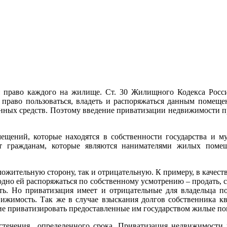
 право каждого на жилище. Ст. 30 Жилищного Кодекса Россий
право пользоваться, владеть и распоряжаться данным помеще
енных средств. Поэтому введение приватизации недвижимости 
щений, которые находятся в собственности государства и му
т гражданам, которые являются нанимателями жилых поме
ложительную сторону, так и отрицательную. К примеру, в качест
дно ей распоряжаться по собственному усмотрению – продать, сда
сть. Но приватизация имеет и отрицательные для владельца по
движимость. Так же в случае взыскания долгов собственника 
ие приватизировать предоставленные им государством жилые п
течения определенного срока. Приватизация недвижимости в 