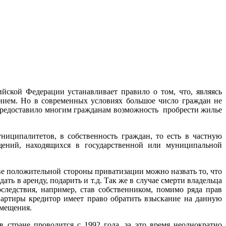
ской Федерации устанавливает правило о том, что, являясь
нием. Но в современных условиях большое число граждан не
предоставило многим гражданам возможность пробрести жилье
ниципалитетов, в собственность граждан, то есть в частную
щений, находящихся в государственной или муниципальной
ве положительной стороны приватизации можно назвать то, что
ть в аренду, подарить и т.д. Так же в случае смерти владельца
следствия, например, став собственником, помимо ряда прав
квартиры кредитор имеет право обратить взыскание на данную
омещения.
стране проводится с 1992 года, за это время неоднократно