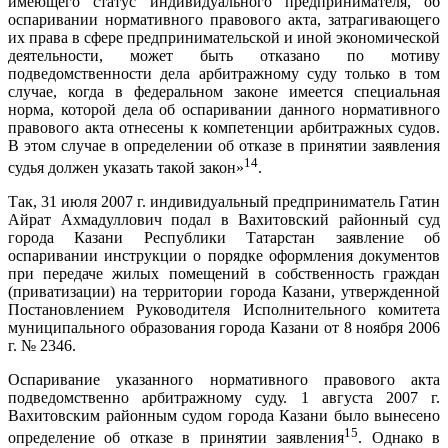
имеющего статус индивидуального предпринимателя, об
оспаривании нормативного правового акта, затрагивающего
их права в сфере предпринимательской и иной экономической
деятельности, может быть отказано по мотиву
подведомственности дела арбитражному суду только в том
случае, когда в федеральном законе имеется специальная
норма, которой дела об оспаривании данного нормативного
правового акта отнесены к компетенции арбитражных судов.
В этом случае в определении об отказе в принятии заявления
14
судья должен указать такой закон»
.
Так, 31 июля 2007 г. индивидуальный предприниматель Гатин
Айрат Ахмадуллович подал в Вахитовский районный суд
города Казани Республики Татарстан заявление об
оспаривании инструкции о порядке оформления документов
при передаче жилых помещений в собственность граждан
(приватизации) на территории города Казани, утвержденной
Постановлением Руководителя Исполнительного комитета
муниципального образования города Казани от 8 ноября 2006
г. № 2346.
Оспаривание указанного нормативного правового акта
подведомственно арбитражному суду. 1 августа 2007 г.
Вахитовским районным судом города Казани было вынесено
15
определение об отказе в принятии заявления
. Однако в