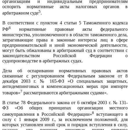
организациям и индивидуальным предпринимателям
оспорить нормативные акты налоговых органов в
5
арбитражном суде
.
В соответствии с пунктом 4 статьи 5 Таможенного кодекса
6
РФ
нормативные правовые акты федерального
министерства, уполномоченного в области таможенного дела,
затрагивающие права и законные интересы лиц в сфере
предпринимательской и иной экономической деятельности,
могут быть обжалованы в арбитражный суд в соответствии с
законодательством Российской Федерации о
судопроизводстве в арбитражных судах.
Дела об оспаривании нормативных правовых актов
связанные с регулированием Федеральным законом от 8
декабря 2003 г. № 165-ФЗ «О специальных защитных,
антидемпинговых и компенсационных мерах при импорте
7
товаров»
рассматриваются арбитражными судами».
В статье 78 Федерального закона от 6 октября 2003 г. № 131-
ФЗ «Об общих принципах организации местного
8
самоуправления в Российской Федерации»
вступающего в
силу с 1 января 2009 г., за исключением положений, для
которых установлен иной срок и порядок вступления в силу,
указано, что решения, принятые путем прямого