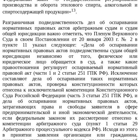
производства и оборота этилового спирта, алкогольной и
13
спиртосодержащей продукции»
.
Разграничивая подведомственность дел об оспаривании
нормативных правовых актов арбитражным судам и судам
общей юрисдикции важно отметить, что Пленум Верховного
Суда в своем Постановлении от 20 января 2003 г. № 2 в
пункте 11 указал следующее: «Дела об оспаривании
нормативных правовых актов подведомственны судам общей
юрисдикции независимо от того, физическое или
юридическое лицо обращается в суд, а также какие
правоотношения регулирует оспариваемый нормативный
правовой акт (части 1 и 2 статьи 251 ГПК РФ). Исключение
составляют дела об оспаривании таких нормативных
правовых актов, проверка конституционности которых
отнесена к исключительной компетенции Конституционного
Суда Российской Федерации (часть 3 статьи 251 ГПК РФ), и
дела об оспаривании нормативных правовых актов,
затрагивающих права и свободы заявителя в сфере
предпринимательской и иной экономической деятельности,
если федеральным законом их рассмотрение отнесено к
компетенции арбитражного суда (пункт 1 статьи 29
Арбитражного процессуального кодекса РФ). Исходя из этого
в принятии заявления организации или гражданина,