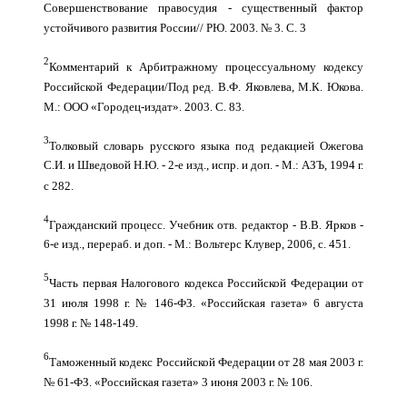
Совершенствование правосудия - существенный фактор
устойчивого развития России// РЮ. 2003. № 3. С. 3
2
Комментарий к Арбитражному процессуальному кодексу
Российской Федерации/Под ред. В.Ф. Яковлева, М.К. Юкова.
М.: ООО «Городец-издат». 2003. С. 83.
3
Толковый словарь русского языка под редакцией Ожегова
С.И. и Шведовой Н.Ю. - 2-е изд., испр. и доп. - М.: АЗЪ, 1994 г.
с 282.
4
Гражданский процесс. Учебник отв. редактор - В.В. Ярков -
6-е изд., перераб. и доп. - М.: Вольтерс Клувер, 2006, с. 451.
5
Часть первая Налогового кодекса Российской Федерации от
31 июля 1998 г. № 146-ФЗ. «Российская газета» 6 августа
1998 г. № 148-149.
6
Таможенный кодекс Российской Федерации от 28 мая 2003 г.
№ 61-ФЗ. «Российская газета» 3 июня 2003 г. № 106.