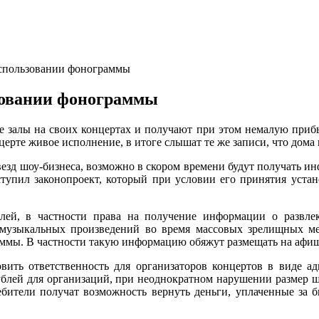
использовании фонограммы
зовании фонограммы
е залы на своих концертах и получают при этом немалую прибы
церте живое исполнение, в итоге слышат те же записи, что дома 
зд шоу-бизнеса, возможно в скором времени будут получать инф
упил законопроект, который при условии его принятия устан
лей, в частности права на получение информации о развле
музыкальных произведений во время массовых зрелищных мер
аммы. В частности такую информацию обяжут размещать на афи
овить ответственность для организаторов концертов в виде 
ублей для организаций, при неоднократном нарушении размер ш
ебители получат возможность вернуть деньги, уплаченные за 